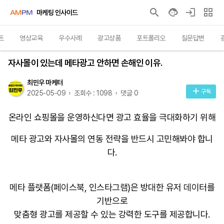
마케팅 인사이드
트
영상교육
우수사례
광고상품
포트폴리오
질문답변
인사이트
자사몰이 있는데 메타광고 안하면 손해인 이유.
최민우 마케터
구독
2025-05-09
조회수 : 1098
댓글 0
온라인 쇼핑몰을 운영하신다면 광고 효율을 극대화하기 위해
메타 광고와 자사몰의 연동 전략을 반드시 고민해봐야 합니
다.
메타 플랫폼
(
페이스북
,
인스타그램
)
은 방대한 유저 데이터를
기반으로
맞춤형 광고를 제공할 수 있는 강력한 도구를 제공합니다
.