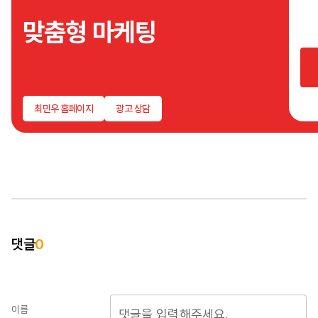
나만
맞춤형 마케팅
브랜
그렇
광고
맞춤
필요
어느
최민우 홈페이지
광고 상담
똑같
아니
저는
사업
맞춤
분석
드리
퍼스
입니
댓글
0
이름