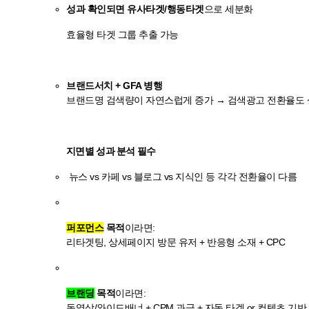
성과 확인되면 유사타겟/행동타겟
으로 세분화
효율형 타겟 그룹 추출 가능
브랜드서치 + GFA 병행
브랜드명 검색량이 자연스럽게 증가 → 검색광고 전환율도
지면별 성과 분석 필수
뉴스 vs 카페 vs 블로그 vs 지식인 등 각각 전환율이 다름
퍼포먼스
목적
이라면:
리타겟팅, 상세페이지 방문 유저 + 반응형 소재 + CPC
브랜딩
목적
이라면:
동영상/와이드배너 + CPM 과금 + 자동 타겟 or 컨텐츠 기반