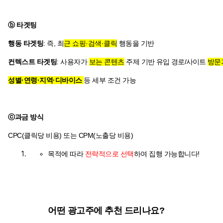
ⓑ 타겟팅
행동 타겟팅
: 즉, 최
근 쇼핑·검색·클릭
행동을 기반
컨텍스트 타겟팅
: 사용자가
보는 콘텐츠
주제 기반
유입 경로/사이트
방문
성별·연령·지역·디바이스
등 세부 조건 가능
ⓒ과금 방식
CPC(클릭당 비용) 또는 CPM(노출당 비용)
목적에 따라
전략적으로 선택
하여 집행 가능합니다!
어떤 광고주에 추천 드리나요?