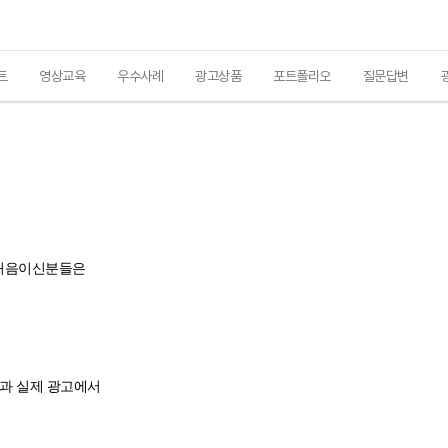
트
영상교육
우수사례
광고상품
포트폴리오
질문답변
 처음이신분들은
점과 실제 광고에서