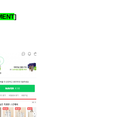
MENT
]