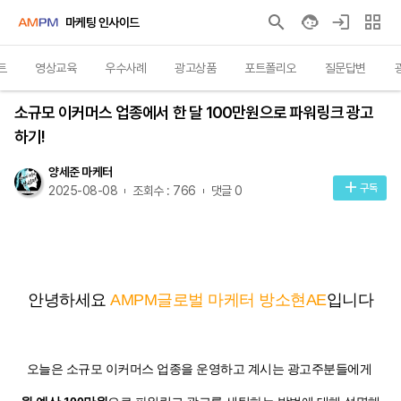
마케팅 인사이드
트
영상교육
우수사례
광고상품
포트폴리오
질문답변
인사이트
소규모 이커머스 업종에서 한 달 100만원으로 파워링크 광고
하기!
양세준 마케터
구독
2025-08-08
조회수 : 766
댓글 0
안녕하세요
AMPM글로벌 마케터 방소현AE
입니다
오늘은 소규모 이커머스 업종을 운영하고 계시는 광고주분들에게