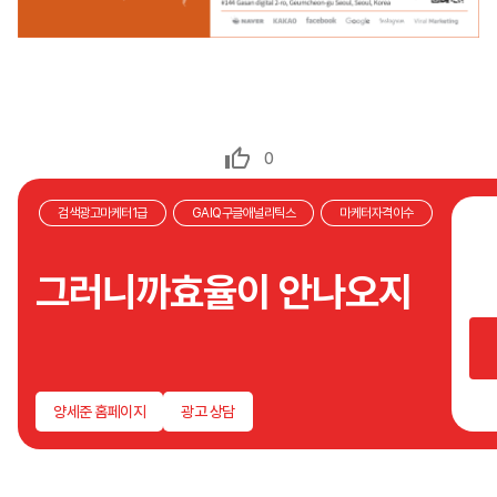
0
검색광고마케터1급
GAIQ구글애널리틱스
마케터자격이수
GA
못보
그러니까효율이 안나오지
GT
못보
GT
못보고
데이
못보
양세준 홈페이지
광고 상담
대체
어떻
광고