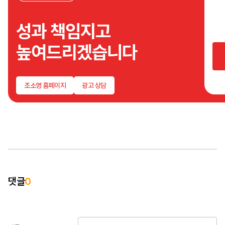
분석
성과
성과 책임지고
소통
기획
높여드리겠습니다
등등등
무엇
절!대
빠지
조소영 홈페이지
광고 상담
않습
댓글
0