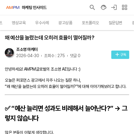
마케팅 인사이드
트
영상교육
우수사례
광고상품
포트폴리오
질문답변
인사이트
왜 예산을 늘렸는데 오히려 효율이 떨어질까?
조소영 마케터
구독
2026-04-30
조회수 : 275
댓글 0
안녕하세요! AMPM글로벌의 조소영 AE입니다 :)
오늘은 퍼포먼스 광고에서 자주 나오는 질문 하나,
“왜 예산을 늘렸는데 오히려 효율이 떨어질까?”에 대해 이야기해보려고 합니다.
✅ “예산 늘리면 성과도 비례해서 늘어난다?” → 그
렇지 않습니다
많은 분들이 이렇게 생각합니다.