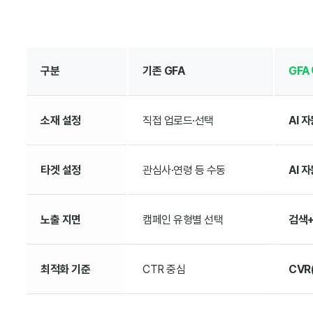
구분
기존 GFA
GFA
소재 설정
직접 업로드·선택
AI 
타겟 설정
관심사·연령 등 수동
AI 
노출 지면
캠페인 유형별 선택
검색
최적화 기준
CTR 중심
CVR