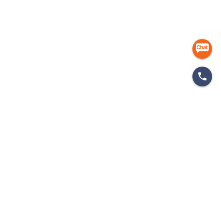
마케팅 인사이드
개인정보처리방침
이용약관
이메일무단수집거부
㈜에이엠피엠글로벌
ampmglobal.co.kr
운영사
㈜에이엠피엠글로벌 | 대표. 김종규
사업자등록번호 257-81-03674 | 통신판매업신고번호.제 2020-서울금천-2858호