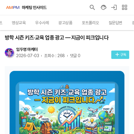
마케팅 인사이드
트
영상교육
우수사례
광고상품
포트폴리오
질문답변
인사이트
방학 시즌 키즈·교육 업종 광고 — 지금이 피크입니다
임두영 마케터
구독
2026-07-03
조회수 : 268
댓글 0