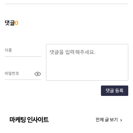
소
지
무
댓글
0
받
[소
& 
운영
이름
비밀번호
댓글 등록
마케팅 인사이트
전체 글 보기