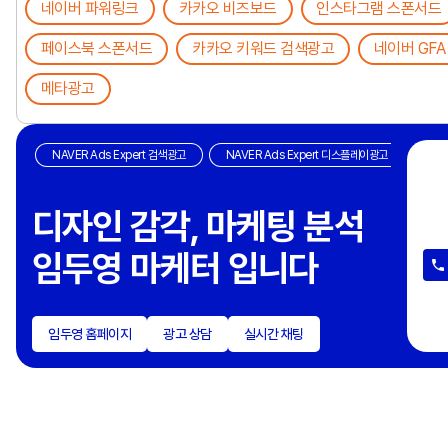
네이버 파워링크
카카오 비즈보드
인스타그램 스폰서드
페이스북 스폰서드
카카오 키워드 검색광고
네이버 GFA
메타광고
NAVER Ads Expert 검색광고
NAVER Ads Expert 디스플레이광고
광
쓰
디자인 감각, 마케팅 분석
계
임두영 마케터 입니다
디
출
마
임두영 홈페이지
광고 상담
실시간 채팅
물
성
이
광