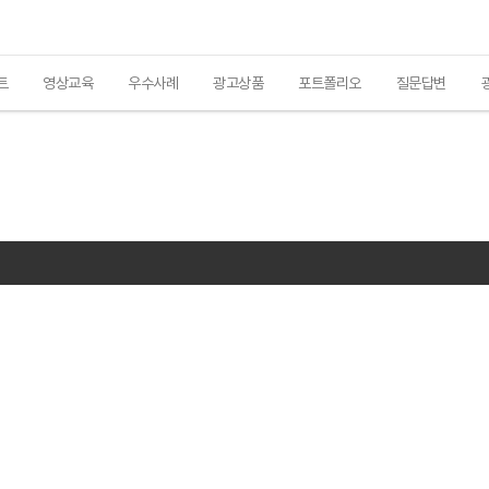
트
영상교육
우수사례
광고상품
포트폴리오
질문답변