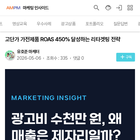
마케팅 인사이드
트
영상교육
우수사례
광고상품
포트폴리오
질문답변
인사이트
고단가 가전제품 ROAS 450% 달성하는 리타겟팅 전략
유호준 마케터
구독
2026-05-06
조회수 : 335
댓글 0
MARKETING INSIGHT
광고비 수천만 원, 왜
매출은 제자리일까?