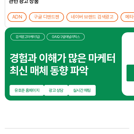
관련 광고 상품
ADN
구글 디맨드젠
네이버 브랜드 검색광고
메타
검색광고마케터1급
GAIQ구글애널리틱스
온
광
경험과 이해가 많은 마케터
성
최신 매체 동향 파악
짓
마
브
유호준 홈페이지
광고 상담
실시간 채팅
대
이
브
이
시