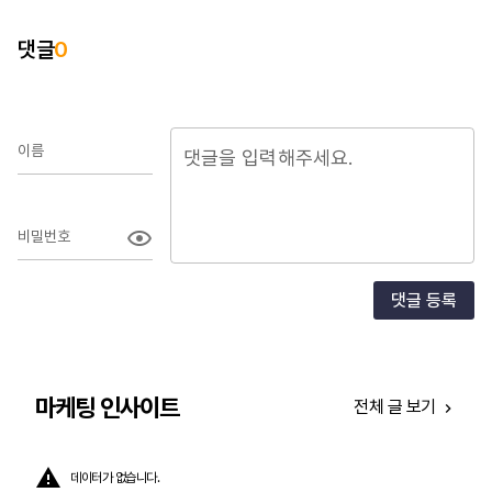
다
경
댓글
0
인
실
수
녹이
이름
매
파
비밀번호
광
개
마
댓글 등록
마케팅 인사이트
전체 글 보기
데이터가 없습니다.