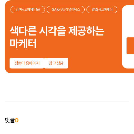
검색광고마케터1급
GAIQ구글애널리틱스
SNS광고마케터
브랜
퍼포
색다른 시각을 제공하는
소통
공감
마케터
성과
만들
광고
미디
정현아 홈페이지
광고 상담
타임
우리
맞는
전략
제안
필요
부분
-
정
댓글
0
마케
인사