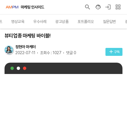
마케팅 인사이드
트
영상교육
우수사례
광고상품
포트폴리오
질문답변
영상교육
뷰티업종 마케팅 바이블!
정현아 마케터
구독
2022-07-11
조회수 : 1027
댓글 0