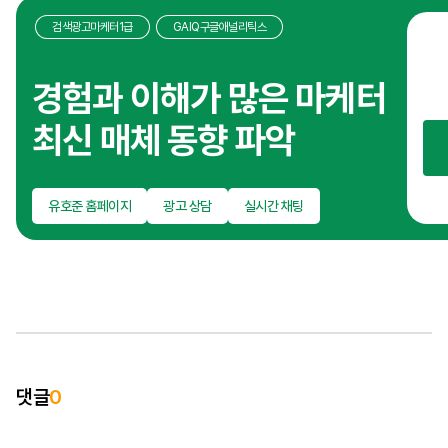
검색광고마케터1급
GAIQ구글애널리틱스
온
광
경험과 이해가 많은 마케터
성
최신 매체 동향 파악
짓
마
브
유호준 홈페이지
광고 상담
실시간 채팅
대
이
브
이
시
다
경
댓글
0
인
실