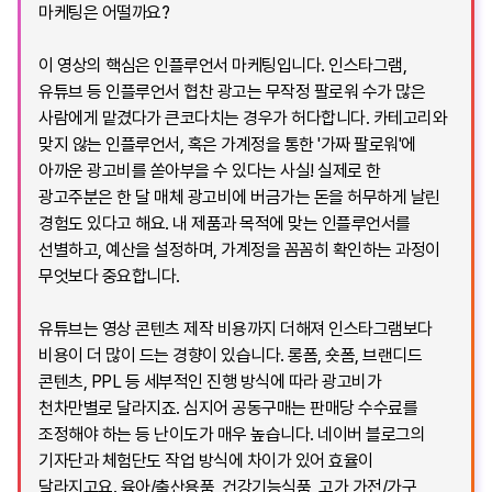
마케팅은 어떨까요?
이 영상의 핵심은 인플루언서 마케팅입니다. 인스타그램,
유튜브 등 인플루언서 협찬 광고는 무작정 팔로워 수가 많은
사람에게 맡겼다가 큰코다치는 경우가 허다합니다. 카테고리와
맞지 않는 인플루언서, 혹은 가계정을 통한 '가짜 팔로워'에
아까운 광고비를 쏟아부을 수 있다는 사실! 실제로 한
광고주분은 한 달 매체 광고비에 버금가는 돈을 허무하게 날린
경험도 있다고 해요. 내 제품과 목적에 맞는 인플루언서를
선별하고, 예산을 설정하며, 가계정을 꼼꼼히 확인하는 과정이
무엇보다 중요합니다.
유튜브는 영상 콘텐츠 제작 비용까지 더해져 인스타그램보다
비용이 더 많이 드는 경향이 있습니다. 롱폼, 숏폼, 브랜디드
콘텐츠, PPL 등 세부적인 진행 방식에 따라 광고비가
천차만별로 달라지죠. 심지어 공동구매는 판매당 수수료를
조정해야 하는 등 난이도가 매우 높습니다. 네이버 블로그의
기자단과 체험단도 작업 방식에 차이가 있어 효율이
달라지고요. 육아/출산용품, 건강기능식품, 고가 가전/가구,