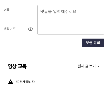
수
녹이
이름
매
파
비밀번호
광
개
마
댓글 등록
영상 교육
전체 글 보기
데이터가 없습니다.