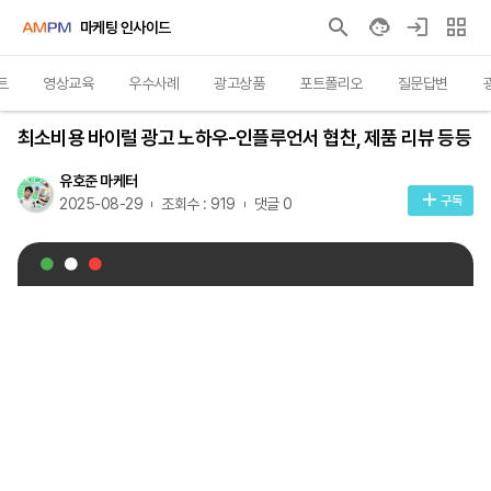
마케팅 인사이드
트
영상교육
우수사례
광고상품
포트폴리오
질문답변
영상교육
최소비용 바이럴 광고 노하우-인플루언서 협찬, 제품 리뷰 등등
유호준 마케터
구독
2025-08-29
조회수 : 919
댓글 0