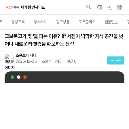
마케팅 인사이드
트
영상교육
우수사례
광고상품
포트폴리오
질문답변
영상교육
교보문고가 '빵'을 파는 이유? 🥐 서점이 딱딱한 지식 공간을 벗
어나 새로운 타겟층을 확보하는 전략
조윤호 마케터
구독
2025-12-05
조회수 : 745
댓글 0