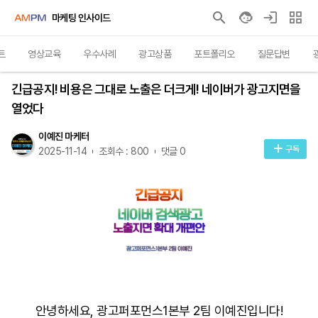
마케팅 인사이드
트
영상교육
우수사례
광고상품
포트폴리오
질문답변
인사이트
긴급공지! 비용은 그대로 노출은 더크게! 네이버가 광고지면을
열었다
이예진 마케터
구독
2025-11-14
조회수 : 800
댓글 0
안녕하세요, 광고퍼포먼스1본부 2팀 이예진입니다!