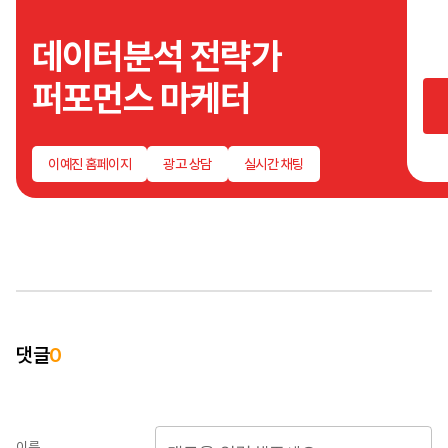
광고
데이
데이터분석 전략가
분석
시작
퍼포먼스 마케터
어떤
문제
원인
파악
이예진 홈페이지
광고 상담
실시간 채팅
개선
빠르
드리
광고
함께
동방
싶은
크기
언제
댓글
0
편하
연락
성실
드리
이름