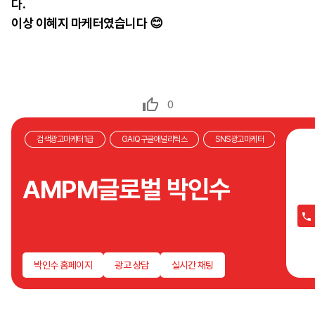
다.
이상 이혜지 마케터였습니다
😊
0
검색광고마케터1급
GAIQ구글애널리틱스
SNS광고마케터
처음
집행
AMPM글로벌 박인수
광고
있지
안잡
크리
광고
박인수 홈페이지
광고 상담
실시간 채팅
필요
데이
이를