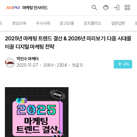
마케팅 인사이드
트
영상교육
우수사례
광고상품
포트폴리오
질문답변
인사이트
2025년 마케팅 트렌드 결산 & 2026년 미리보기: 다음 시대를
이끌 디지털 마케팅 전략
박인수 마케터
구독
2025-11-27
조회수 : 2304
댓글 0