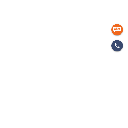
마케팅 인사이드
개인정보처리방침
이용약관
이메일무단수집거부
㈜에이엠피엠글로벌
ampmglobal.co.kr
운영사
㈜에이엠피엠글로벌 | 대표. 김종규
사업자등록번호 257-81-03674 | 통신판매업신고번호.제 2020-서울금천-2858호