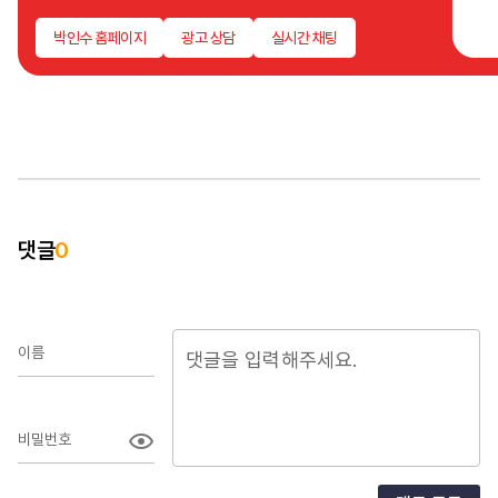
크리
광고
박인수 홈페이지
광고 상담
실시간 채팅
필요
데이
이를
하는
잡아
성장
있습
문의
이러
댓글
0
있는
도와
이름
비밀번호