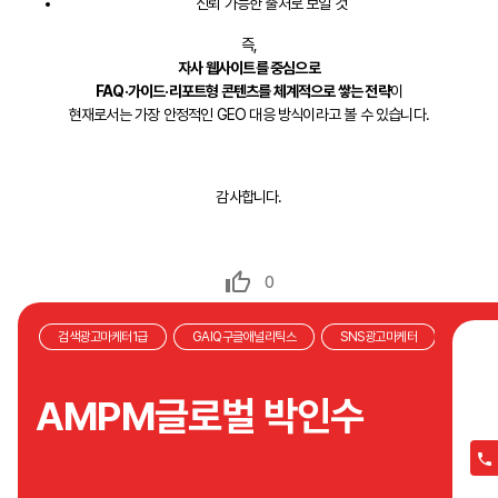
신뢰 가능한 출처로 보일 것
즉,
자사 웹사이트를 중심으로
FAQ·가이드·리포트형 콘텐츠를 체계적으로 쌓는 전략
이
현재로서는 가장 안정적인 GEO 대응 방식이라고 볼 수 있습니다.
감사합니다.
0
검색광고마케터1급
GAIQ구글애널리틱스
SNS광고마케터
처음
집행
AMPM글로벌 박인수
광고
있지
안잡