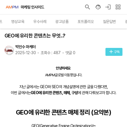
마케팅 인사이드
트
영상교육
우수사례
광고상품
포트폴리오
질문답변
인사이트
GEO에 유리한 콘텐츠는 무엇...?
박인수 마케터
구독
2025-12-30
조회수 : 487
댓글 0
안녕하세요
AMPM글로벌 이동명입니다.
지난 글에서는 GEO와 SEO의 개념설명에 관한 글을 다뤘다면,
이번 글에서는
GEO에 유리한 콘텐츠, 매체, 구성
에 관해 다뤄보고자 합니다.
GEO에 유리한 콘텐츠 매체 정리 (요약본)
GEO(Generative Engine Optimization)는