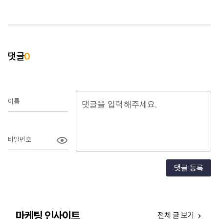
하는
잡아
성장
있습
문의
이러
댓글
0
있는
도와
이름
비밀번호
댓글 등록
마케팅 인사이트
전체 글 보기