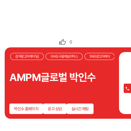
0
검색광고마케터1급
GAIQ구글애널리틱스
SNS광고마케터
처음
집행
AMPM글로벌 박인수
광고
있지
안잡
크리
광고
박인수 홈페이지
광고 상담
실시간 채팅
필요
데이
이를