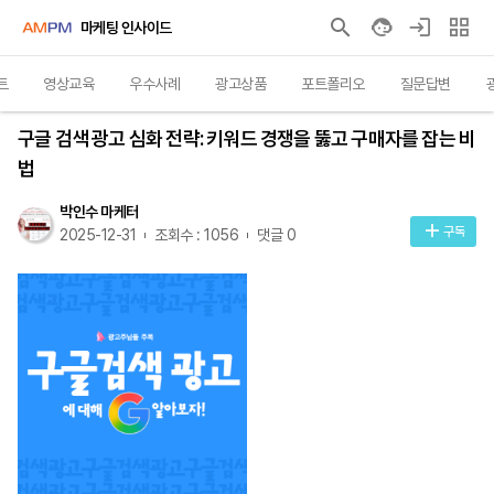
마케팅 인사이드
트
영상교육
우수사례
광고상품
포트폴리오
질문답변
인사이트
구글 검색 광고 심화 전략: 키워드 경쟁을 뚫고 구매자를 잡는 비
법
박인수 마케터
구독
2025-12-31
조회수 : 1056
댓글 0