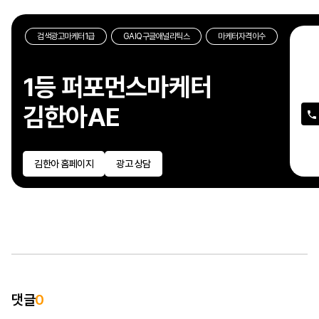
검색광고마케터1급
GAIQ구글애널리틱스
마케터자격이수
“의
성과
1등 퍼포먼스마케터
반영
인사
김한아AE
상황
못하
김한아 홈페이지
광고 상담
저
자
있
90
성공
한국
강의
댓글
0
유튜