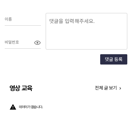
50
진행
이름
무의
많은
비밀번호
마케
이어
광고
댓글 등록
노하
영상 교육
전체 글 보기
데이터가 없습니다.